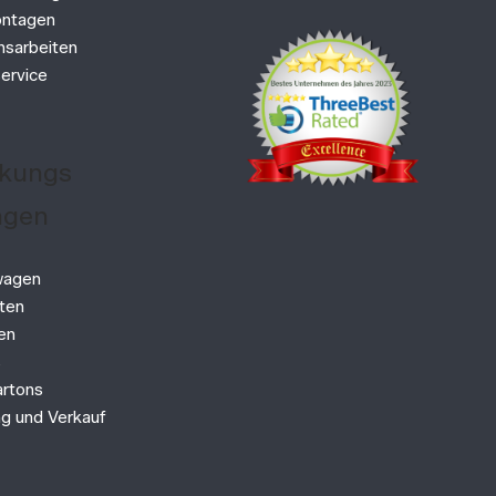
ntagen
onsarbeiten
ervice
kungs
ngen
wagen
sten
en
s
rtons
g und Verkauf