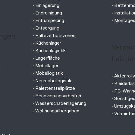
•
Einlagerung
•
Bettenmo
•
Endreinigung
•
Installati
•
Entrümpelung
•
Montages
•
Entsorgung
ngen
•
Halteverbotszonen
•
Küchenlager
Verpac
•
Küchenlogistik
Leistu
•
Lagerfläche
•
Möbellager
n
•
Möbellogistik
•
Aktenroll
•
Neumöbellogistik
•
Kleiderki
•
Palettenstellplätze
•
PC-Wann
•
Renovierungsarbeiten
•
Sonstige
•
Wasserschadenlagerung
•
Umzugska
•
Wohnungsübergaben
•
Vermietun