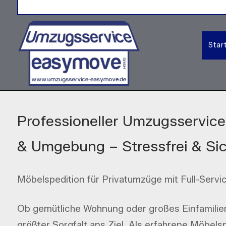
Skip
to
content
Star
Professioneller Umzugsservice 
& Umgebung – Stressfrei & Si
Möbelspedition für Privatumzüge mit Full-Servic
Ob gemütliche Wohnung oder großes Einfamilien
größter Sorgfalt ans Ziel. Als erfahrene Möbelsp