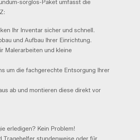
undum-sorglos-Paket umfasst die
Z:
en Ihr Inventar sicher und schnell.
au und Aufbau Ihrer Einrichtung.
r Malerarbeiten und kleine
s um die fachgerechte Entsorgung Ihrer
us ab und montieren diese direkt vor
ie erledigen? Kein Problem!
 Tragehelfer stundenweise oder für