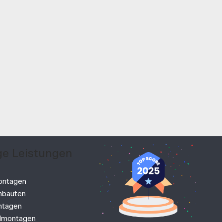
e Leistungen
ontagen
bauten
ntagen
lmontagen