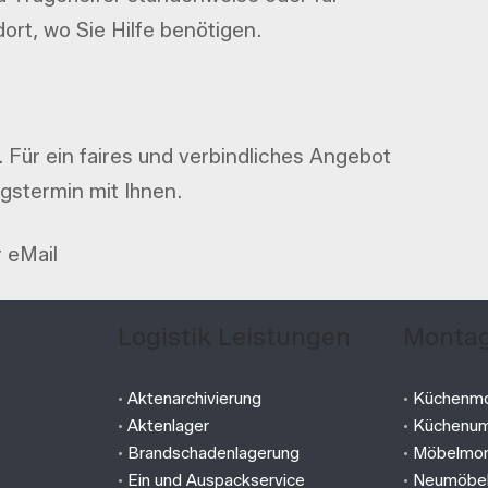
ort, wo Sie Hilfe benötigen.
Für ein faires und verbindliches Angebot
gstermin mit Ihnen.
r eMail
Logistik Leistungen
Montag
n
•
Aktenarchivierung
•
Küchenm
•
Aktenlager
•
Küchenum
•
Brandschadenlagerung
•
Möbelmo
•
Ein und Auspackservice
•
Neumöbe